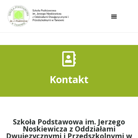
Uwaga:
Ta
strona
internetowa
zawiera
system
ułatwień
dostępu.
Kontakt
Szkoła Podstawowa im. Jerzego
Noskiewicza z Oddziałami
Dwujęzycznymi i Przedszkolnymi w