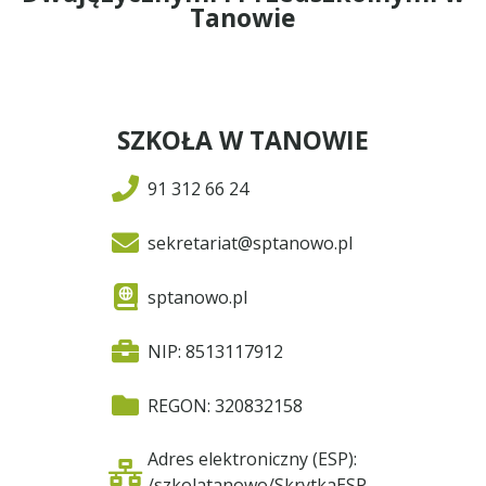
Tanowie
SZKOŁA W TANOWIE
91 312 66 24
sekretariat@sptanowo.pl
sptanowo.pl
NIP: 8513117912
REGON: 320832158
Adres elektroniczny (ESP):
/szkolatanowo/SkrytkaESP