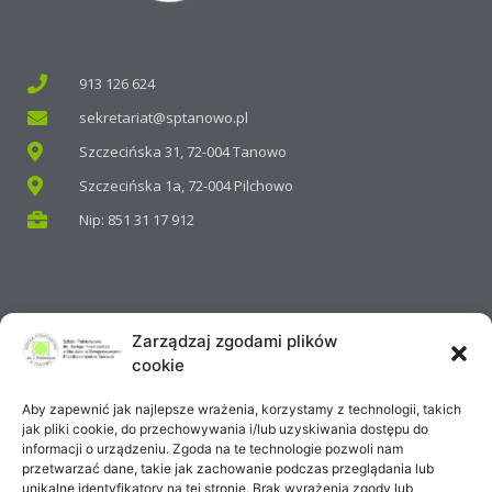
913 126 624
sekretariat@sptanowo.pl
Szczecińska 31, 72-004 Tanowo
Szczecińska 1a, 72-004 Pilchowo
Nip: 851 31 17 912
Zarządzaj zgodami plików
ZNAJDŹ NAS NA FACEBOOKU
cookie
Aby zapewnić jak najlepsze wrażenia, korzystamy z technologii, takich
jak pliki cookie, do przechowywania i/lub uzyskiwania dostępu do
informacji o urządzeniu. Zgoda na te technologie pozwoli nam
Tanowo
przetwarzać dane, takie jak zachowanie podczas przeglądania lub
unikalne identyfikatory na tej stronie. Brak wyrażenia zgody lub