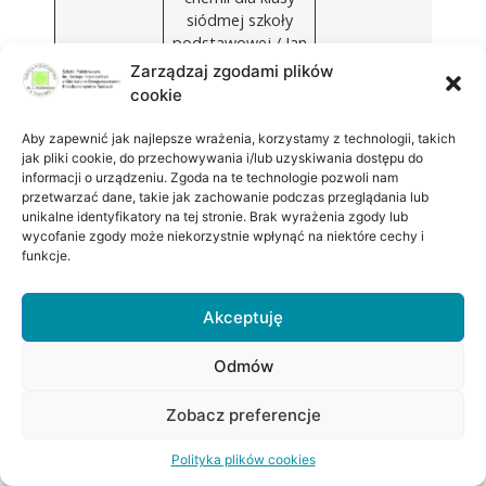
siódmej szkoły
podstawowej / Jan
Kulawik, Teresa
Zarządzaj zgodami plików
Kulawik, Maria
cookie
Litwin.
Aby zapewnić jak najlepsze wrażenia, korzystamy z technologii, takich
Fizyka
Spotkanie z fizyką
Nowa Era
jak pliki cookie, do przechowywania i/lub uzyskiwania dostępu do
Podręcznik do
informacji o urządzeniu. Zgoda na te technologie pozwoli nam
fizyki dla klasy 7
przetwarzać dane, takie jak zachowanie podczas przeglądania lub
unikalne identyfikatory na tej stronie. Brak wyrażenia zgody lub
szkoły
wycofanie zgody może niekorzystnie wpłynąć na niektóre cechy i
podstawowej.
funkcje.
Historia
WCZORAJ I DZIŚ.
Nowa Era
Podręcznik do
Akceptuję
historii dla klasy
siódmej szkoły
Odmów
podstawowej .
Jarosław
Zobacz preferencje
Kłaczkow, Anna
Łaszkiewicz,
Polityka plików cookies
Stanisław Roszak.