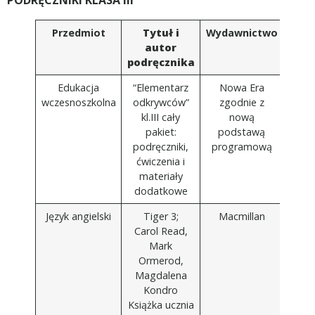
PODRĘCZNIKI KLASA III
Przedmiot
Tytuł i
Wydawnictwo
autor
podręcznika
Edukacja
“Elementarz
Nowa Era
wczesnoszkolna
odkrywców”
zgodnie z
kl.III cały
nową
pakiet:
podstawą
podręczniki,
programową
ćwiczenia i
materiały
dodatkowe
Język angielski
Tiger 3;
Macmillan
Carol Read,
Mark
Ormerod,
Magdalena
Kondro
Książka ucznia