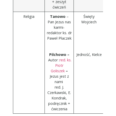
+ zeszyt
ćwiczeń
Religia
Tanowo
–
Święty
Pan Jezus nas
Wojciech
karmi-
redaktor ks. dr
Paweł Płaczek
Pilchowo –
Jedność, Kielce
Autor :
red. ks.
Piotr
Goliszek
–
Jezus jest z
nami
red. J.
Czerkawski, E.
Kondrak,
podręcznik +
ćwiczenia