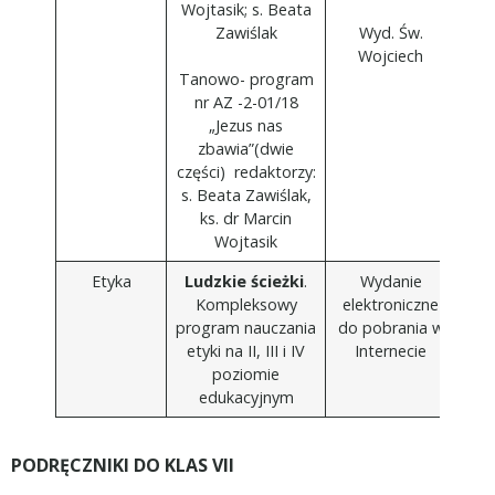
Wojtasik; s. Beata
Zawiślak
Wyd. Św.
Wojciech
Tanowo- program
nr AZ -2-01/18
„Jezus nas
zbawia”(dwie
części) redaktorzy:
s. Beata Zawiślak,
ks. dr Marcin
Wojtasik
Etyka
Ludzkie ścieżki
.
Wydanie
Kompleksowy
elektroniczne
program nauczania
do pobrania w
etyki na II, III i IV
Internecie
poziomie
edukacyjnym
PODRĘCZNIKI DO KLAS VII