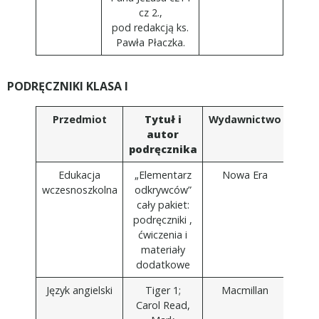
cz 2.,
pod redakcją ks.
Pawła Płaczka.
PODRĘCZNIKI KLASA I
Przedmiot
Tytuł i
Wydawnictwo
autor
podręcznika
Edukacja
„Elementarz
Nowa Era
wczesnoszkolna
odkrywców”
cały pakiet:
podręczniki ,
ćwiczenia i
materiały
dodatkowe
Język angielski
Tiger 1;
Macmillan
Carol Read,