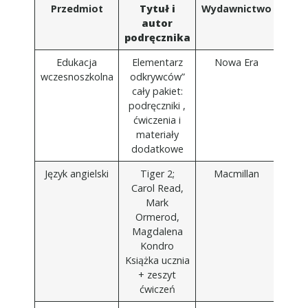
Przedmiot
Tytuł i
Wydawnictwo
autor
podręcznika
Edukacja
Elementarz
Nowa Era
wczesnoszkolna
odkrywców”
cały pakiet:
podręczniki ,
ćwiczenia i
materiały
dodatkowe
Język angielski
Tiger 2;
Macmillan
Carol Read,
Mark
Ormerod,
Magdalena
Kondro
Książka ucznia
+ zeszyt
ćwiczeń