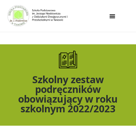
Uwaga:
Ta
strona
internetowa
zawiera
system
ułatwień
dostępu.
Szkolny zestaw
podręczników
obowiązujący w roku
szkolnym 2022/2023