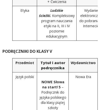
+ Ćwiczenia
Etyka
Ludzkie
Wydanie
ścieżki.
Kompleksowy
elektroniczne
program nauczania
do pobrania w
etyki na II, III i IV
Internecie
poziomie
edukacyjnym
PODRĘCZNIKI DO KLASY V
Przedmiot
Tytuł i autor
Wydawnictwo
podręcznika
Język polski
Nowa Era
NOWE Słowa
na start! 5
–
Podręcznik do
języka polskiego
dla klasy piątej
szkoły