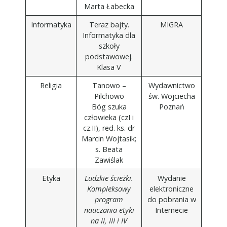
Marta Łabecka
Informatyka
Teraz bajty.
MIGRA
Informatyka dla
szkoły
podstawowej.
Klasa V
Religia
Tanowo –
Wydawnictwo
Pilchowo
św. Wojciecha
Bóg szuka
Poznań
człowieka (czI i
cz.II), red. ks. dr
Marcin Wojtasik;
s. Beata
Zawiślak
Etyka
Ludzkie ścieżki.
Wydanie
Kompleksowy
elektroniczne
program
do pobrania w
nauczania etyki
Internecie
na II, III i IV