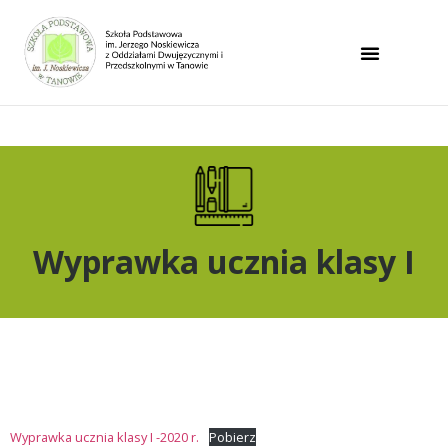
Uwaga:
Ta
strona
internetowa
zawiera
system
ułatwień
dostępu.
Wyprawka ucznia klasy I
Wyprawka ucznia klasy I -2020 r.
Pobierz