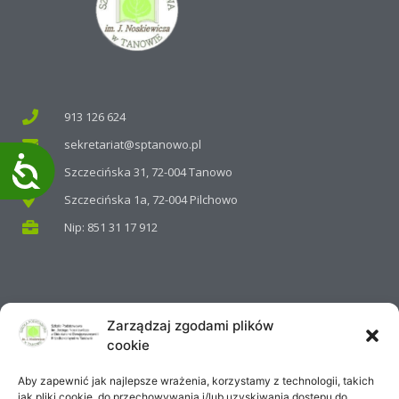
913 126 624
sekretariat@sptanowo.pl
Dostępność
Szczecińska 31, 72-004 Tanowo
Szczecińska 1a, 72-004 Pilchowo
Nip: 851 31 17 912
Zarządzaj zgodami plików
ZNAJDŹ NAS NA FACEBOOKU
cookie
Aby zapewnić jak najlepsze wrażenia, korzystamy z technologii, takich
jak pliki cookie, do przechowywania i/lub uzyskiwania dostępu do