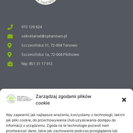
913 126 624
sekretariat@sptanowo.pl
Szczecińska 31, 72-004 Tanowo
Szczecińska 1a, 72-004 Pilchowo
Nip: 851 31 17 912
Zarządzaj zgodami plików
ZNAJDŹ NAS NA FACEBOOKU
cookie
Aby zapewnić jak najlepsze wrażenia, korzystamy z technologii, takich
jak pliki cookie, do przechowywania i/lub uzyskiwania dostępu do
informacji o urządzeniu. Zgoda na te technologie pozwoli nam
Tanowo
przetwarzać dane, takie jak zachowanie podczas przeglądania lub